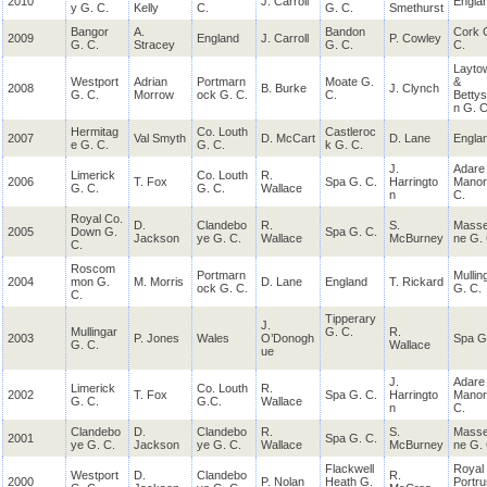
2010
J. Carroll
Engla
y G. C.
Kelly
C.
G. C.
Smethurst
Bangor
A.
Bandon
Cork 
2009
England
J. Carroll
P. Cowley
G. C.
Stracey
G. C.
C.
Layto
Westport
Adrian
Portmarn
Moate G.
&
2008
B. Burke
J. Clynch
G. C.
Morrow
ock G. C.
C.
Betty
n G. C
Hermitag
Co. Louth
Castleroc
2007
Val Smyth
D. McCart
D. Lane
Engla
e G. C.
G. C.
k G. C.
J.
Adare
Limerick
Co. Louth
R.
2006
T. Fox
Spa G. C.
Harringto
Manor
G. C.
G. C.
Wallace
n
C.
Royal Co.
D.
Clandebo
R.
S.
Masse
2005
Down G.
Spa G. C.
Jackson
ye G. C.
Wallace
McBurney
ne G. 
C.
Roscom
Portmarn
Mullin
2004
mon G.
M. Morris
D. Lane
England
T. Rickard
ock G. C.
G. C.
C.
Tipperary
J.
Mullingar
G. C.
R.
2003
P. Jones
Wales
O’Donogh
Spa G
G. C.
Wallace
ue
J.
Adare
Limerick
Co. Louth
R.
2002
T. Fox
Spa G. C.
Harringto
Manor
G. C.
G.C.
Wallace
n
C.
Clandebo
D.
Clandebo
R.
S.
Masse
2001
Spa G. C.
ye G. C.
Jackson
ye G. C.
Wallace
McBurney
ne G. 
Flackwell
Royal
Westport
D.
Clandebo
R.
2000
P. Nolan
Heath G.
Portr