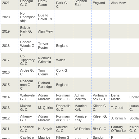
Donegal
Derek
Stephen
2021
Park G.
England
Alan Mew
G. C.
Paton
East
C.
No
Due to
2020
Champion
Covid-19
ship
Belvoir
2019
Park G.
Alan Mew
C.
Concra
Trevor
2018
Woods G.
England
Foster
C.
Co.
Nicholas
2017
Tipperary
Wales
Grimmitt
G. C.
Ardee G.
Tom
Cork G.
2016
C.
Cleary
C.
Roscom
Richard
2015
mon G.
England
Partridge
C.
Waterville
Adrian
Portmarn
Adrian
Portmarn
Denis
2014
Engla
G. C.
Morrow
ock G. C.
Morrow
ock G. C.
Martin
Malone
Doneraile
Maurice
Killeen G.
Lucan
2013
M.
Quirke
T. Good
G. C.
G. C.
Kelly
C.
C.
Athenry
Adrian
Portmarn
Maurice
Killeen G.
2012
J. Kinloch
Scotl
G. C.
Morrow
ock G. C.
Kelly
C.
Rosslare
Mourne
Padraig
Kilken
2011
H. Smyth
W. Donlon
Birr G. C.
G. C.
G. C.
O’Rourke
G. C.
Castletro
Maurice
Killeen G.
Bandon
R.