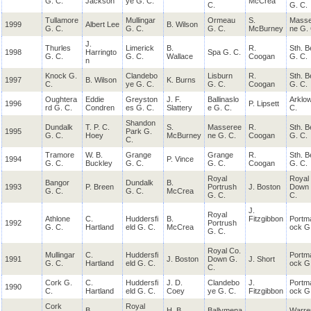
G. C.
Jackson
ye G. C.
McCrea
C.
G. C.
Tullamore
Mullingar
Ormeau
S.
Masse
1999
Albert Lee
B. Wilson
G. C.
G. C.
G. C.
McBurney
ne G. 
J.
Thurles
Limerick
B.
R.
Sth. 
1998
Harringto
Spa G. C.
G. C.
G. C.
Wallace
Coogan
G. C.
n
Knock G.
Clandebo
Lisburn
R.
Sth. 
1997
B. Wilson
K. Burns
C.
ye G. C.
G. C.
Coogan
G. C.
Oughtera
Eddie
Greyston
J. F.
Ballinaslo
Arklo
1996
P. Lipsett
rd G. C.
Condren
es G. C.
Slattery
e G. C.
C.
Shandon
Dundalk
T. P. C.
S.
Masseree
R.
Sth. 
1995
Park G.
G. C.
Hoey
McBurney
ne G. C.
Coogan
G. C.
C.
Tramore
W. B.
Grange
Grange
R.
Sth. 
1994
P. Vince
G. C.
Buckley
G. C.
G. C.
Coogan
G. C.
Royal
Royal
Bangor
Dundalk
B.
1993
P. Breen
Portrush
J. Boston
Down 
G. C.
G. C.
McCrea
G. C.
C.
J.
Royal
Athlone
C.
Huddersfi
B.
Fitzgibbon
Portm
1992
Portrush
G. C.
Hartland
eld G. C.
McCrea
ock G
G. C.
Royal Co.
Mullingar
C.
Huddersfi
Portm
1991
J. Boston
Down G.
J. Short
G. C.
Hartland
eld G. C.
ock G
C.
Cork G.
C.
Huddersfi
J. D.
Clandebo
J.
Portm
1990
C.
Hartland
eld G. C.
Coey
ye G. C.
Fitzgibbon
ock G
Cork
Royal
B.
H. B.
Ballymena
Warre