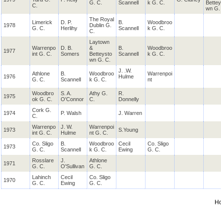
G. C.
Scannell
k G. C.
Bettey
C.
wn G.
The Royal
Limerick
D. P.
B.
Woodbroo
1978
Dublin G.
G. C.
Herlihy
Scannell
k G. C.
C.
Laytown
Warrenpo
D. B.
&
B.
Woodbroo
1977
int G. C.
Somers
Betteysto
Scannell
k G. C.
wn G. C.
J. .W.
Athlone
B.
Woodbroo
Warrenpoi
1976
Hulme
G. C.
Scannell
k G. C.
nt
Woodbro
S. A.
Athy G.
R.
1975
ok G. C.
O'Connor
C.
Donnelly
Cork G.
1974
P. Walsh
J. Warren
C.
Warrenpo
J. W.
Warrenpoi
1973
S.Young
int G. C.
Hulme
nt G. C.
Co. Sligo
B.
Woodbroo
Cecil
Co. Sligo
1973
G. C.
Scannell
k G. C.
Ewing
G. C.
Rosslare
J.
Athlone
1971
G. C.
O'Sullivan
G. C.
Lahinch
Cecil
Co. Sligo
1970
G. C.
Ewing
G. C.
H