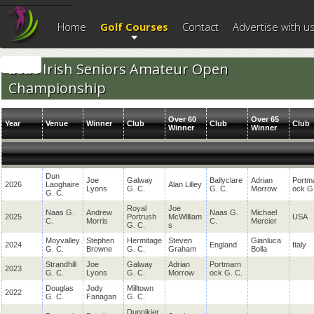
--------------------------
Home
Golf Courses
Contact
Advertise with u
2026 Irish Seniors Amateur Open
Championship
Over 60
Over 65
Year
Venue
Winner
Club
Club
Club
Winner
Winner
Dun
Joe
Galway
Ballyclare
Adrian
Portm
2026
Laoghaire
Alan Lilley
Lyons
G. C.
G. C.
Morrow
ock G
G. C.
Royal
Joe
Naas G.
Andrew
Naas G.
Michael
2025
Portrush
McWilliam
USA
C.
Morris
C.
Mercier
G. C.
s
Moyvalley
Stephen
Hermitage
Steven
Gianluca
2024
England
Italy
G. C.
Browne
G. C.
Graham
Bolla
Strandhill
Joe
Galway
Adrian
Portmarn
2023
G. C.
Lyons
G. C.
Morrow
ock G. C.
Douglas
Jody
Milltown
2022
G. C.
Fanagan
G. C.
Dunnikier