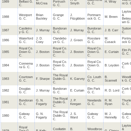
1989
Belfast G.
Portrush
H. Wray
McCrea
Smyth
G. C.
nt G. 
C.
G. C.
Layto
Westport
Brian
Grange
J.
Portmarn
&
1988
M. Breen
G. C.
Buckley
G. C.
Fitzgibbon
ock G. C.
Bettey
wn G.
Castletro
Bundoran
Bundoran
Sutton
1987
J. Murray
J. Murray
J. B. Carr
y G. C.
G. C.
G. C.
C.
Waterford
J. D.
Clandebo
Rosslare
M.
Portm
1986
J. Green
G. C.
Coey
ye G. C.
G. C.
Cusack
ock G
Royal Co.
Royal Co.
Royal Co.
Elm P
1985
Down G.
J. Boston
Down G.
J. Boston
Down G.
E. Curtain
G. C.
C.
C.
C.
Royal Co.
Royal Co.
Connema
Cork 
1984
J. Boston
Down G.
J. Boston
Down G.
B. Leyden
ra G. C.
C.
C.
C.
The Royal
Courtown
Co. Louth
B.
Wood
1983
F. Sharpe
Dublin G.
K. Garvey
G. C.
G. C.
Scannell
k G. C
C.
Douglas
Bundoran
Elm Park
Cork 
1982
J. Murray
E. Curtain
R. D. Lord
G. C.
G. C.
G. C.
C.
The Royal
Bundoran
G. N.
J. P.
Newlands
R. M.
Thurl
1981
Dublin G.
G. C.
Fogarty
Keegan
G. C.
Ryan
G. C.
C.
The Royal
Galway
G. N.
J. S.
Galway
M. J.
Galwa
1980
Dublin G.
G. C.
Fogarty
Ward
G. C.
Hennelly
G. C.
C.
Layto
Royal
Coollattin
B.
Woodbroo
&
1979
Tara G.
P. Kelly
G. Clancy